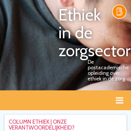
Ethiek
in de
zorgsector
De
postacademische
opleiding over
ethiek in de zorg
Togg
navi
COLUMN ETHIEK | ONZE
VERANTWOORDELIJKHEID?