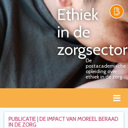
Ethiek
in de
zorgsector
De
postacademische
opleiding over
ethiek in de zorg
Togg
navi
PUBLICATIE | DE IMPACT VAN MOREEL BERAAD
IN DE ZORG